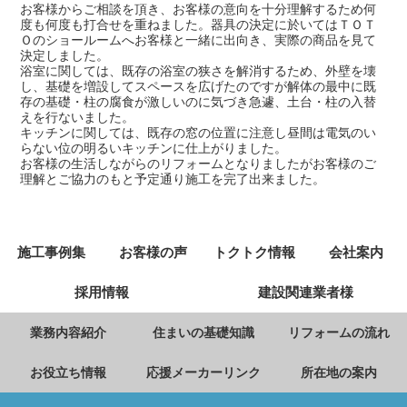
お客様からご相談を頂き、お客様の意向を十分理解するため何
度も何度も打合せを重ねました。器具の決定に於いてはＴＯＴ
Ｏのショールームへお客様と一緒に出向き、実際の商品を見て
決定しました。
浴室に関しては、既存の浴室の狭さを解消するため、外壁を壊
し、基礎を増設してスペースを広げたのですが解体の最中に既
存の基礎・柱の腐食が激しいのに気づき急遽、土台・柱の入替
えを行ないました。
キッチンに関しては、既存の窓の位置に注意し昼間は電気のい
らない位の明るいキッチンに仕上がりました。
お客様の生活しながらのリフォームとなりましたがお客様のご
理解とご協力のもと予定通り施工を完了出来ました。
施工事例集
お客様の声
トクトク情報
会社案内
採用情報
建設関連業者様
業務内容紹介
住まいの基礎知識
リフォームの流れ
お役立ち情報
応援メーカーリンク
所在地の案内