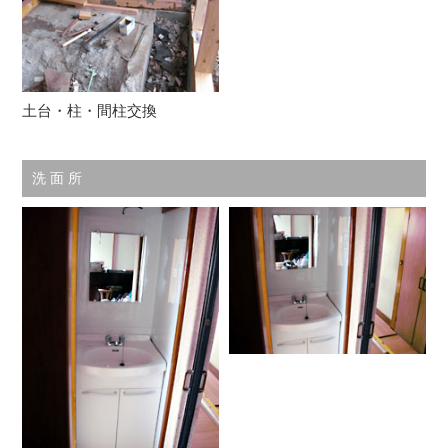
土台・柱・間柱交換
洗 面 所