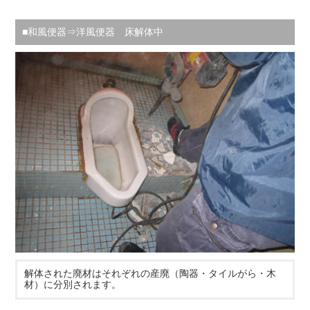
■和風便器⇒洋風便器 床解体中
解体された廃材はそれぞれの産廃（陶器・タイルがら・木
材）に分別されます。