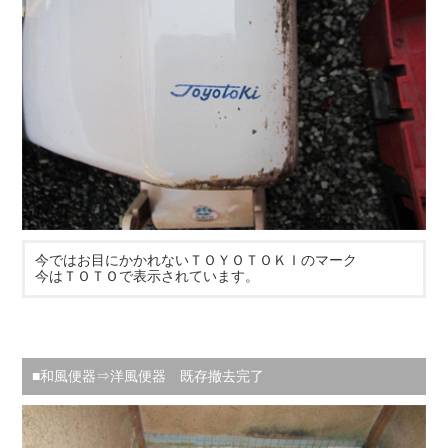
今ではお目にかかれないＴＯＹＯＴＯＫＩのマーク
今はＴＯＴＯで表示されています。
■和風便器⇒洋風便器 既存撤去完了