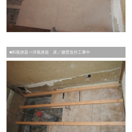
■和風便器⇒洋風便器 床／腰壁造作工事中