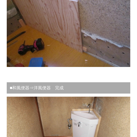
■和風便器⇒洋風便器 完成