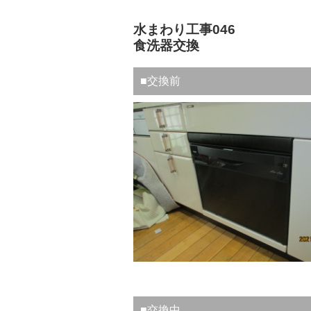
水まわり工事046
食洗器交換
■交換前
■交換中